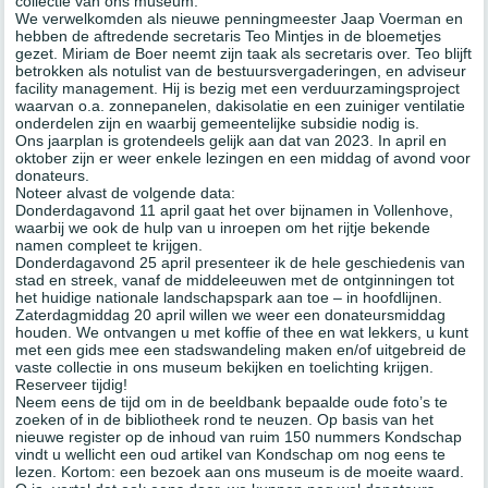
collectie van ons museum.
We verwelkomden als nieuwe penningmeester Jaap Voerman en
hebben de aftredende secretaris Teo Mintjes in de bloemetjes
gezet. Miriam de Boer neemt zijn taak als secretaris over. Teo blijft
betrokken als notulist van de bestuursvergaderingen, en adviseur
facility management. Hij is bezig met een verduurzamingsproject
waarvan o.a. zonnepanelen, dakisolatie en een zuiniger ventilatie
onderdelen zijn en waarbij gemeentelijke subsidie nodig is.
Ons jaarplan is grotendeels gelijk aan dat van 2023. In april en
oktober zijn er weer enkele lezingen en een middag of avond voor
donateurs.
Noteer alvast de volgende data:
Donderdagavond 11 april gaat het over bijnamen in Vollenhove,
waarbij we ook de hulp van u inroepen om het rijtje bekende
namen compleet te krijgen.
Donderdagavond 25 april presenteer ik de hele geschiedenis van
stad en streek, vanaf de middeleeuwen met de ontginningen tot
het huidige nationale landschapspark aan toe – in hoofdlijnen.
Zaterdagmiddag 20 april willen we weer een donateursmiddag
houden. We ontvangen u met koffie of thee en wat lekkers, u kunt
met een gids mee een stadswandeling maken en/of uitgebreid de
vaste collectie in ons museum bekijken en toelichting krijgen.
Reserveer tijdig!
Neem eens de tijd om in de beeldbank bepaalde oude foto’s te
zoeken of in de bibliotheek rond te neuzen. Op basis van het
nieuwe register op de inhoud van ruim 150 nummers Kondschap
vindt u wellicht een oud artikel van Kondschap om nog eens te
lezen. Kortom: een bezoek aan ons museum is de moeite waard.