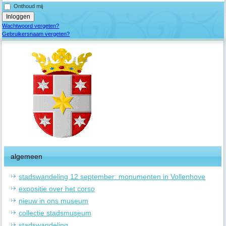
Onthoud mij
Wachtwoord vergeten?
Gebruikersnaam vergeten?
algemeen
stadswandeling 12 september: monumenten in Vollenhove
expositie over het corso
nieuw in ons museum
collectie stadsmuseum
stadswandeling