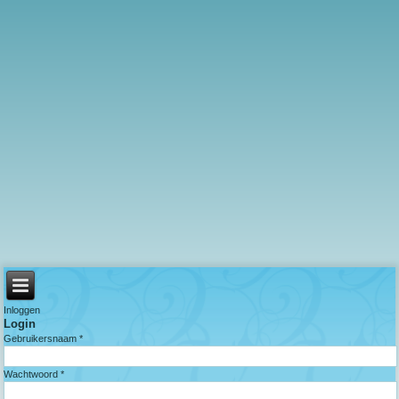
Inloggen
Login
Gebruikersnaam *
Wachtwoord *